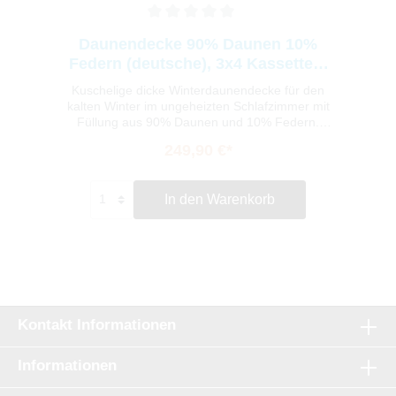
Daunendecke 90% Daunen 10%
Federn (deutsche), 3x4 Kassetten,
10cm Steg, 155x220
Kuschelige dicke Winterdaunendecke für den
kalten Winter im ungeheizten Schlafzimmer mit
Füllung aus 90% Daunen und 10% Federn.
Durch den 10cm Innensteg bietet Ihnen diese
249,90 €*
Daunendecke einen sehr hohen
Wärmekomfort, genau richtig wenn es mal
richtig eisig wird. Die Daunendecke ist dank
In den Warenkorb
NOMITE geeignet für Hausstauballergiker und
sorgt mit seinem daunendichten
Baumwollgewebe für ein angenehm kuschelig
warmes Schlafklima.Die Herstellung der Decke
erfolgt unter strenger Beachtung deutscher und
europäischer Normen in einem deutschen
Handwerksbetrieb.
Kontakt Informationen
Informationen