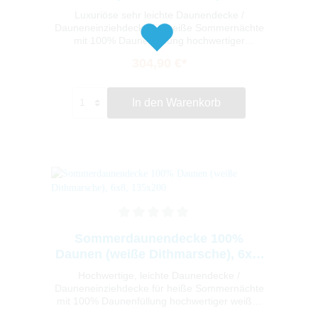
135x200, extra leicht
Luxuriöse sehr leichte Daunendecke /
Dauneneinziehdecke für heiße Sommernächte
mit 100% Daunenfüllung hochwertiger
arktischer Gänsedaunen und feinstem
304,90 €*
Daunenbatist. Gönnen Sie sich den 100%
Daunen-Luxus! Der Bezug besteht aus
hochwertigem und feinsten Daunenbatist, und
In den Warenkorb
die hochwertige leichte Füllung sorgt dank der
arktischen Daunen für leichte Wärme mit
geringem Füllgewicht von nur 200g. Die
Daunendecke ist dank NOMITE geeignet für
Hausstauballergiker und sorgt für ein
angenehmes kühles Schlafklima. Die
Herstellung der Decke erfolgt unter strenger
Beachtung deutscher und europäischer
Normen in einem deutschen Handwerksbetrieb.
Sommerdaunendecke 100%
Daunen (weiße Dithmarsche), 6x8,
135x200
Hochwertige, leichte Daunendecke /
Dauneneinziehdecke für heiße Sommernächte
mit 100% Daunenfüllung hochwertiger weißer
dithmarscher Gänsedaunen und feinstem