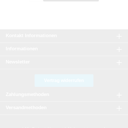
welcher eine exklusive daunendichte
Stoffqualität bei lediglich nur 78g/qm zu bieten
hat. Ein besonderes Highlight ist auch die grün-
weiße Biese der Daunendecke der Saxony
Collection. Die Daunendecke ist geeignet für
Hausstauballergiker und sorgt für ein
angenehmes kühles Schlafklima. Die
Kontakt Informationen
Herstellung der Decke erfolgt unter strenger
Beachtung deutscher und europäischer
Normen in einem deutschen Handwerksbetrieb.
Informationen
Newsletter
Vertrag widerrufen
Zahlungsmethoden
Versandmethoden