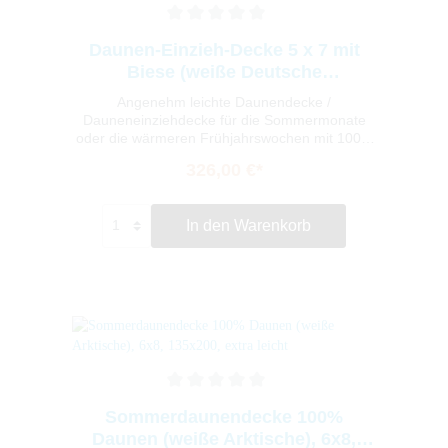
Daunen-Einzieh-Decke 5 x 7 mit
Biese (weiße Deutsche
Gänsedaune 135x200)
Angenehm leichte Daunendecke /
Dauneneinziehdecke für die Sommermonate
oder die wärmeren Frühjahrswochen mit 100%
Daunenfüllung und hochwertigem Mako-
326,00 €*
Baumwollinlett. Gönnen Sie sich den 100%
Daunen-Luxus! Die Daunendecke ist geeignet
für Hausstauballergiker und sorgt für ein
In den Warenkorb
angenehmes kühles Schlafklima. Die
Herstellung der Decke erfolgt unter strenger
Beachtung deutscher und europäischer
Normen in einem deutschen Handwerksbetrieb.
Sommerdaunendecke 100%
Daunen (weiße Arktische), 6x8,