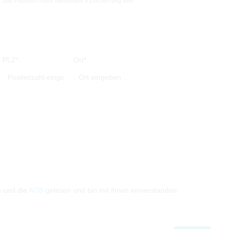
Das Passwort muss mindestens 8 Zeichen lang sein.
PLZ*
Ort*
 und die
AGB
gelesen und bin mit ihnen einverstanden.