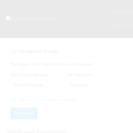
KOPFKI
KINDERB
80 X 80 CM
SOMMER
135 X 200 CM
135 X 200 CM
KINDERKOPFKISSEN
40 X 80 
SOMMER
155 X 22
155 X 22
KINDER
135 x 200 cm
135 x 
Ich bin bereits Kunde
155 x 220 cm
155 x 
Einloggen mit E-Mail-Adresse und Passwort
Ihre E-Mail-Adresse
Ihr Passwort
Ich habe mein Passwort vergessen.
Anmelden
Vorteile einer Registrierung: