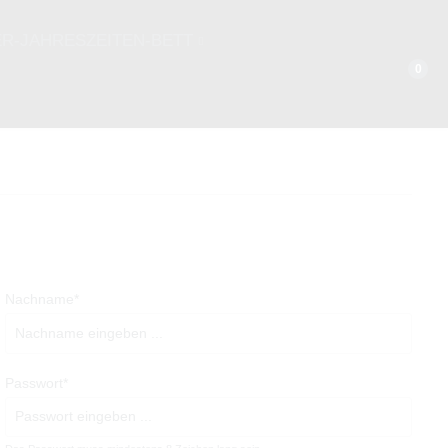
ER-JAHRESZEITEN-BETT
0
WINTERHALBJAHR
135 x 200 cm
155 x 220 cm
Nachname*
Passwort*