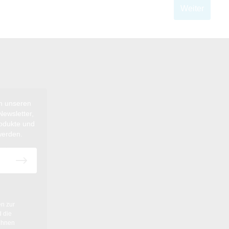
Weiter
ch unseren
ewsletter,
rodukte und
werden.
en
zur
 die
ihnen