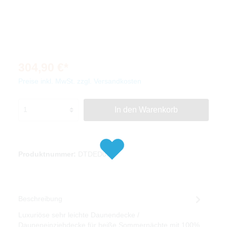
304,90 €*
Preise inkl. MwSt. zzgl. Versandkosten
In den Warenkorb
Produktnummer:
DTDED030
Beschreibung
Luxuriöse sehr leichte Daunendecke /
Dauneneinziehdecke für heiße Sommernächte mit 100%